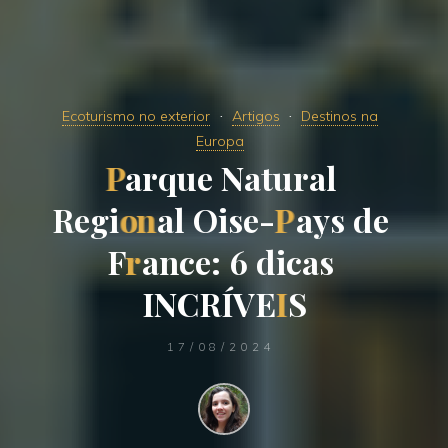
Ecoturismo no exterior
Artigos
Destinos na
Europa
P
a
r
q
u
e
N
a
t
u
r
a
l
R
e
g
i
o
n
a
l
O
i
s
e
-
P
a
y
s
d
e
F
r
a
n
c
e
:
6
d
i
c
a
s
I
N
C
R
Í
V
E
I
S
17/08/2024