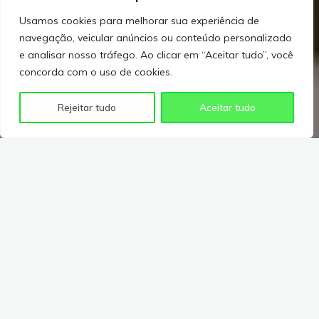
Usamos cookies para melhorar sua experiência de
navegação, veicular anúncios ou conteúdo personalizado
e analisar nosso tráfego. Ao clicar em “Aceitar tudo”, você
concorda com o uso de cookies.
Rejeitar tudo
Aceitar tudo
Olá, viajante! Como vai?
Ainda procurando mais dicas sbore o que fazer em
Paris, ou de passeios gratuitos e com grande
importância local? Você chegou até o post certo! Aqui,
vamos te mostrar 6 dicas INCRÍVEIS sobre o que fazer