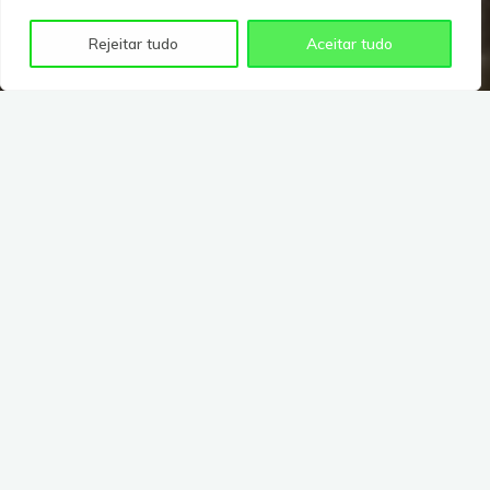
Rejeitar tudo
Aceitar tudo
A sua privacidade é importante para nós. É política do
Pede pra viagem respeitar a sua privacidade em
relação a qualquer informação sua que possamos
coletar no site
Pede pra viagem
, e outros sites que
possuímos e operamos.
Solicitamos informações pessoais apenas quando
realmente precisamos delas para lhe fornecer um
serviço. Fazemo-lo por meios justos e legais, com o seu
conhecimento e consentimento. Também informamos
por que estamos coletando e como será usado.