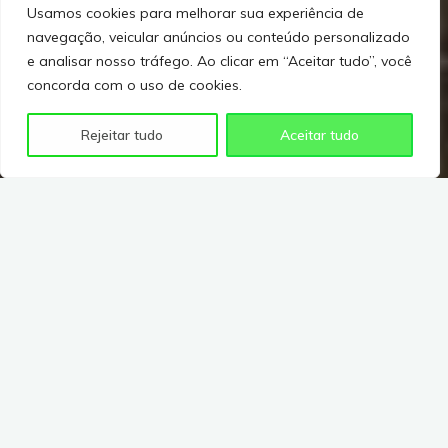
Usamos cookies para melhorar sua experiência de
navegação, veicular anúncios ou conteúdo personalizado
e analisar nosso tráfego. Ao clicar em “Aceitar tudo”, você
concorda com o uso de cookies.
Rejeitar tudo
Aceitar tudo
Table of Contents
1. Termos
2. Uso de Licença
3. Isenção de responsabilidade
4. Limitações
5. Precisão dos materiais
6. Links