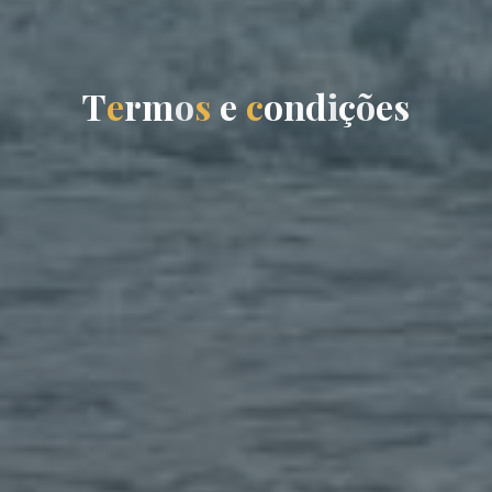
T
e
r
m
o
s
e
c
o
n
d
i
ç
õ
e
s