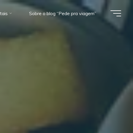
tais
Sobre o blog “Pede pra viagem”